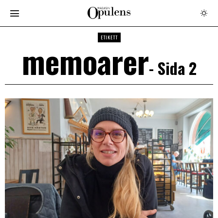
ETIKETT
memoarer
- Sida 2