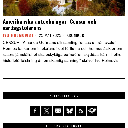
Amerikanska anteckningar: Censur och
vardagstolerans
IVO HOLMQVIST
29 MAJ 2023
KRÖNIKOR
CENSUR. “Amanda Gormans diktsamling rensas ut från skolor.
Hennes tankar om intolerans i det förflutna och hennes åsikter om
rasers jämställdhet ska oskyldiga barnaöron skyddas från – hellre
historieförfalskning än en skamlig sanning,” skriver Ivo Holmqvist.
FÖLJ/GILLA OSS
TELEGRAFSTATIONEN