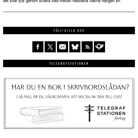
det silar ljus genom svarta träd mellan hasselns nakna hängen en
FÖLJ/GILLA OSS
TELEGRAFSTATIONEN