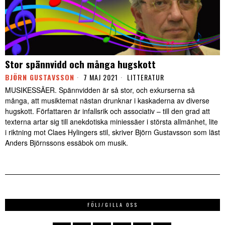
Stor spännvidd och många hugskott
BJÖRN GUSTAVSSON
7 MAJ 2021
LITTERATUR
MUSIKESSÄER. Spännvidden är så stor, och exkurserna så
många, att musiktemat nästan drunknar i kaskaderna av diverse
hugskott. Författaren är infallsrik och associativ – till den grad att
texterna artar sig till anekdotiska miniessäer i största allmänhet, lite
i riktning mot Claes Hylingers stil, skriver Björn Gustavsson som läst
Anders Björnssons essäbok om musik.
FÖLJ/GILLA OSS