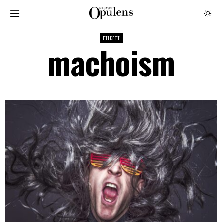
ETIKETT
machoism