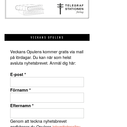
VECKANS OPULENS
Veckans Opulens kommer gratis via mail
på lördagar. Du kan när som helst
avsluta nyhetsbrevet. Anmäl dig här:
E-post
*
Förnamn
*
Efternamn
*
Genom att teckna nyhetsbrevet
godkänner du Opulens
integritetspolicy
.