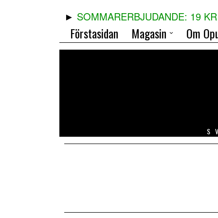
SOMMARERBJUDANDE: 19 KR 
Förstasidan
Magasin
Om Opu
S