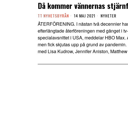
Då kommer vännernas stjärnf
TT NYHETSBYRÅN
14 MAJ 2021
NYHETER
ÅTERFÖRENING. I nästan två decennier har f
efterlängtade återföreningen med gänget i t
specialavsnittet i USA, meddelar HBO Max. Åte
men fick skjutas upp på grund av pandemin. Ef
med Lisa Kudrow, Jennifer Aniston, Matthew