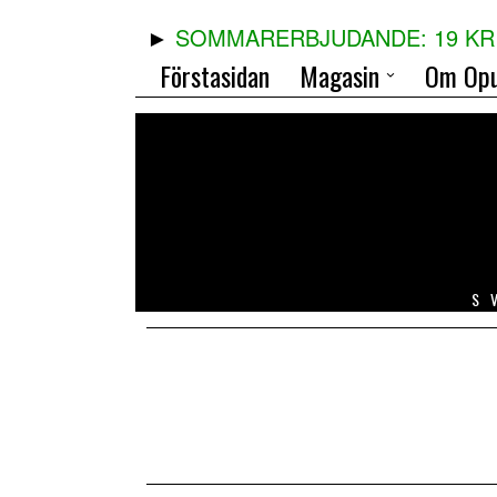
SOMMARERBJUDANDE: 19 KR 
Förstasidan
Magasin
Om Opu
S