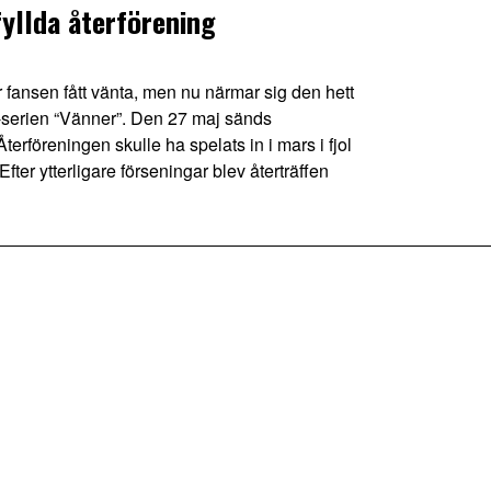
yllda återförening
ansen fått vänta, men nu närmar sig den hett
v-serien “Vänner”. Den 27 maj sänds
rföreningen skulle ha spelats in i mars i fjol
ter ytterligare förseningar blev återträffen