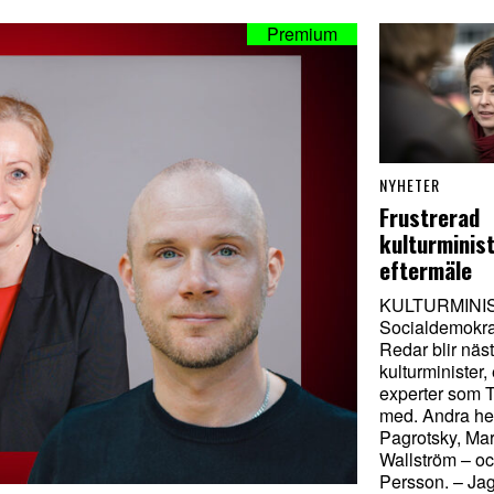
NYHETER
Frustrerad
kulturminist
eftermäle
KULTURMINI
Socialdemokr
Redar blir näs
kulturminister,
experter som T
med. Andra heta
Pagrotsky, Ma
Wallström – o
Persson. – Jag 