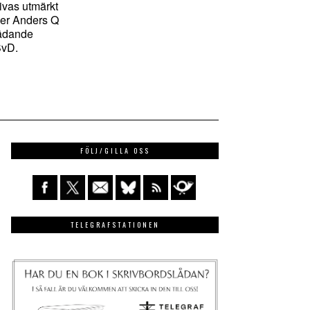
rivas utmärkt
ger Anders Q
rädande
SvD.
FÖLJ/GILLA OSS
TELEGRAFSTATIONEN