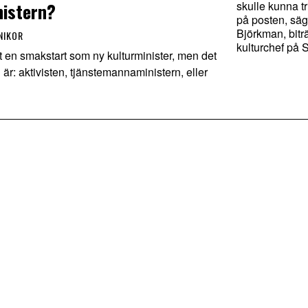
nistern?
skulle kunna t
på posten, sä
Björkman, bit
NIKOR
kulturchef på 
t en smakstart som ny kulturminister, men det
on är: aktivisten, tjänstemannaministern, eller