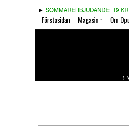
SOMMARERBJUDANDE: 19 KR 
Förstasidan
Magasin
Om Opu
S