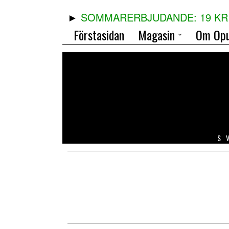
SOMMARERBJUDANDE: 19 KR 
Förstasidan
Magasin
Om Opu
S