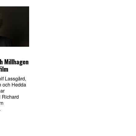
h Millhagen
film
f Lassgård,
en och Hedda
ar
i Richard
lm
.