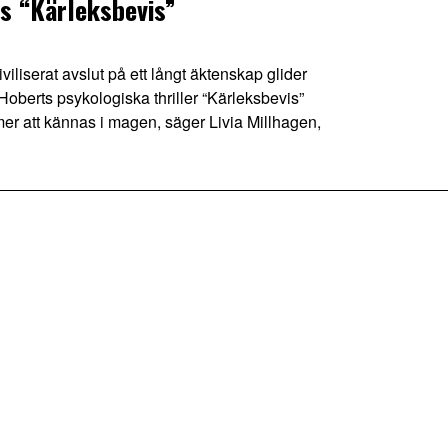
s “Kärleksbevis”
iliserat avslut på ett långt äktenskap glider
oberts psykologiska thriller “Kärleksbevis”
mer att kännas i magen, säger Livia Millhagen,