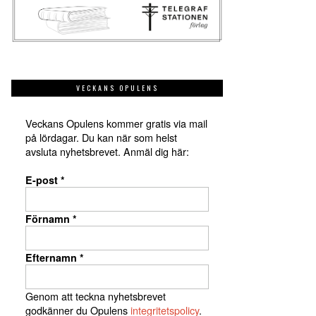
VECKANS OPULENS
Veckans Opulens kommer gratis via mail
på lördagar. Du kan när som helst
avsluta nyhetsbrevet. Anmäl dig här:
E-post
*
Förnamn
*
Efternamn
*
Genom att teckna nyhetsbrevet
godkänner du Opulens
integritetspolicy
.