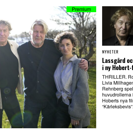
NYHETER
Lassgård oc
i ny Hobert-
THRILLER. Rol
Livia Millhag
Rehnberg spel
huvudrollerna 
Hoberts nya fi
“Kärleksbevis”