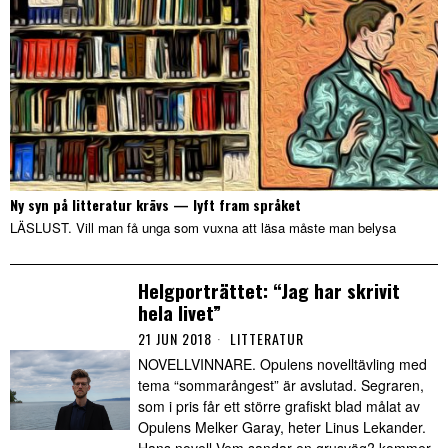
Ny syn på litteratur krävs — lyft fram språket
LÄSLUST. Vill man få unga som vuxna att läsa måste man belysa
Helgporträttet: “Jag har skrivit
hela livet”
21 JUN 2018
LITTERATUR
NOVELLVINNARE. Opulens novelltävling med
tema “sommarångest” är avslutad. Segraren,
som i pris får ett större grafiskt blad målat av
Opulens Melker Garay, heter Linus Lekander.
Hans novell Vem sandar en grusväg? kommer