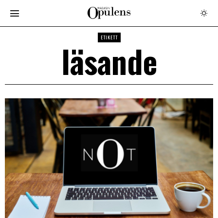
ETIKETT
läsande