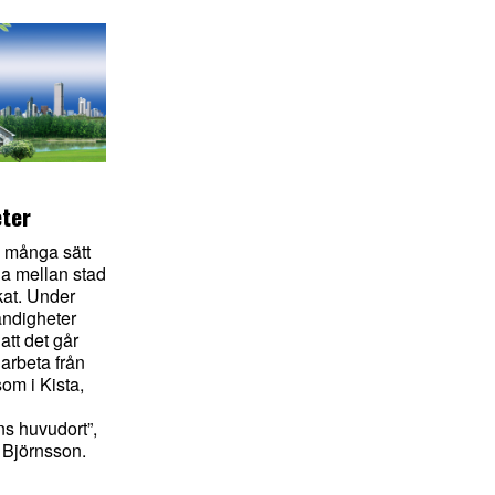
ter
många sätt
na mellan stad
kat. Under
ndigheter
att det går
 arbeta från
om i Kista,
ns huvudort”,
 Björnsson.