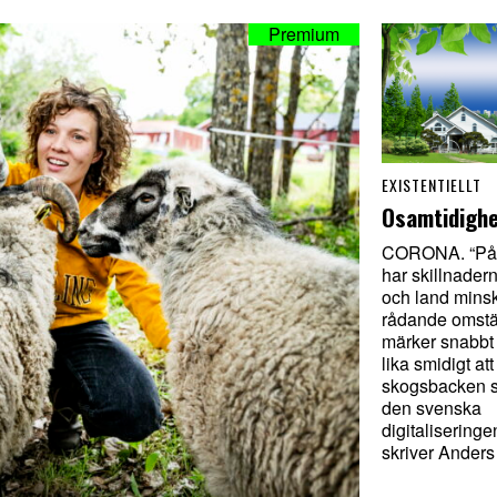
EXISTENTIELLT
Osamtidighe
CORONA. “På 
har skillnader
och land mins
rådande omstä
märker snabbt 
lika smidigt att
skogsbacken s
den svenska
digitaliseringe
skriver Anders