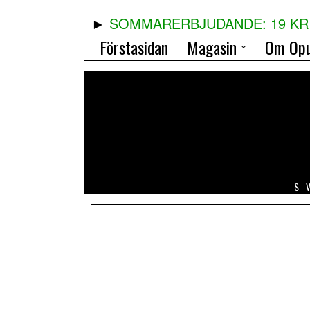
SOMMARERBJUDANDE: 19 KR 
Förstasidan
Magasin
Om Opu
S