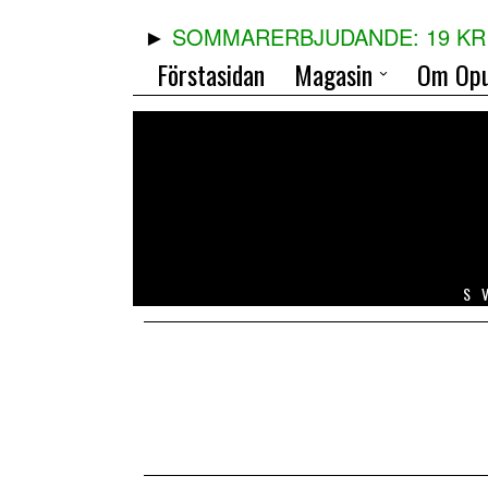
SOMMARERBJUDANDE: 19 KR 
Förstasidan
Magasin
Om Opu
S