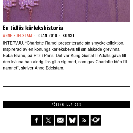
En tidlös kärlekshistoria
ANNE EDELSTAM
3 JAN 2018
KONST
INTERVJU. “Charlotte Ramel presenterade sin smyckekollektion,
inspirerad av en konungs kärleksbevis till sin älskade grevinna
Ebba Brahe, på Ritz i Paris. Det var Kung Gustaf II Adolfs gåva till
den kvinna han aldrig fick gifta sig med, som gav Charlotte idén till
namnet”, skriver Anne Edelstam.
FÖLJ/GILLA OSS