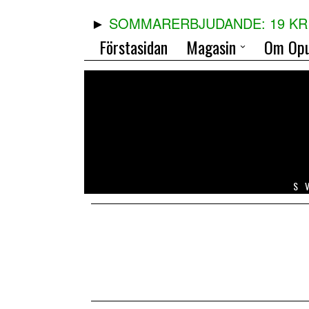
SOMMARERBJUDANDE: 19 KR 
Förstasidan
Magasin
Om Opu
S