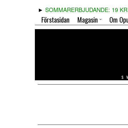
SOMMARERBJUDANDE: 19 KR 
Förstasidan
Magasin
Om Opu
S