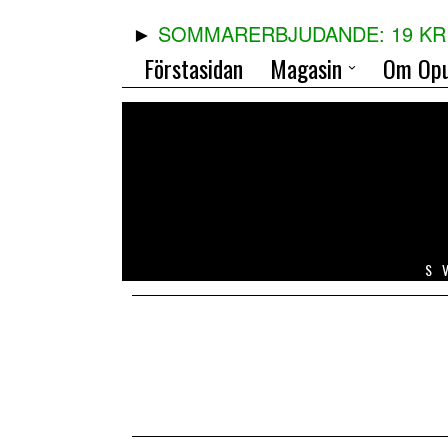
SOMMARERBJUDANDE: 19 KR 
Förstasidan
Magasin
Om Opu
S