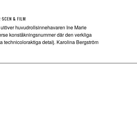
R
·
SCEN & FILM
töver huvudrollsinnehavaren Ine Marie
verse konståkningsnummer där den verkliga
 technicoloraktiga detalj. Karolina Bergström