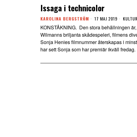
Issaga i technicolor
KAROLINA BERGSTRÖM
17 MAJ 2019
KULTU
KONSTÅKNING. Den stora behållningen är, u
Wilmanns briljanta skådespeleri, filmens di
Sonja Henies filmnummer återskapas i minsta
har sett Sonja som har premiär ikväll fredag.