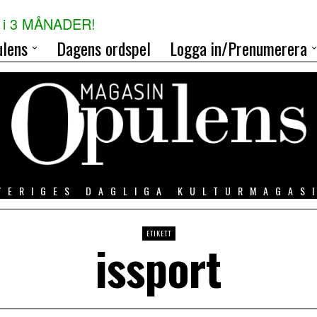
i 3 MÅNADER!
lens
Dagens ordspel
Logga in/Prenumerera
VERIGES DAGLIGA KULTURMAGAS
ETIKETT
issport