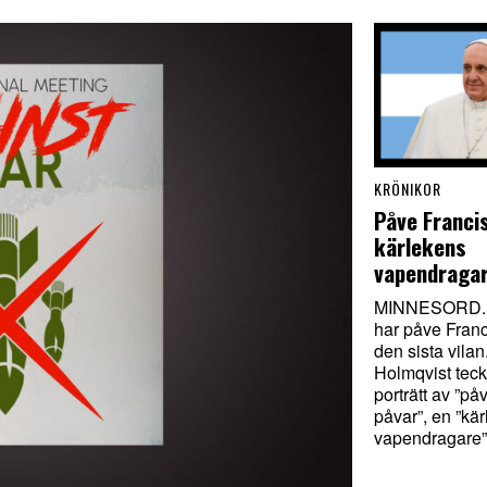
KRÖNIKOR
Påve Franci
kärlekens
vapendraga
MINNESORD. 
har påve Franci
den sista vilan.
Holmqvist teck
porträtt av ”på
påvar”, en ”kä
vapendragare”