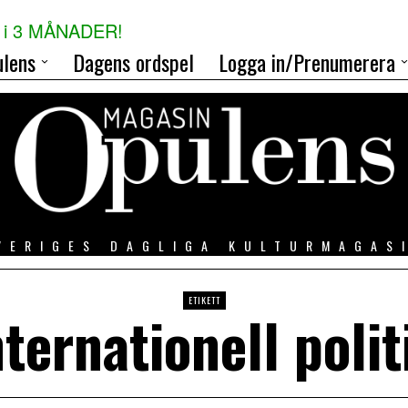
i 3 MÅNADER!
lens
Dagens ordspel
Logga in/Prenumerera
VERIGES DAGLIGA KULTURMAGAS
ETIKETT
nternationell polit