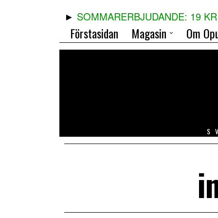
SOMMARERBJUDANDE: 19 KR 
Förstasidan
Magasin
Om Opu
S
i