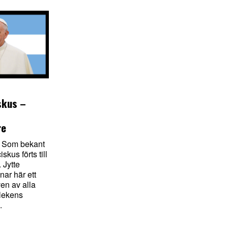
skus –
re
Som bekant
skus förts till
 Jytte
nar här ett
ven av alla
rlekens
.