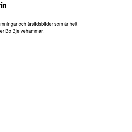
in
R
mningar och årstidsbilder som är helt
nser Bo Bjelvehammar.