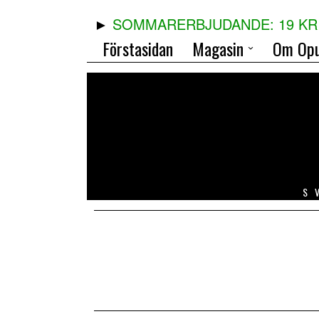
SOMMARERBJUDANDE: 19 KR 
Förstasidan
Magasin
Om Opu
S