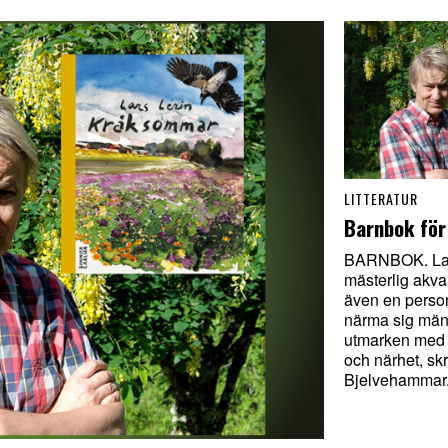
LITTERATUR
Barnbok för 
BARNBOK. Lars
mästerlig akvar
även en perso
närma sig männ
utmarken med 
och närhet, sk
Bjelvehammar