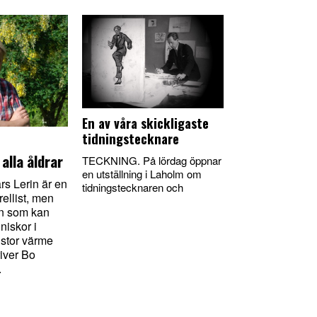
En av våra skickligaste
tidningstecknare
alla åldrar
TECKNING. På lördag öppnar
en utställning i Laholm om
 Lerin är en
tidningstecknaren och
ellist, men
n som kan
iskor i
stor värme
river Bo
.