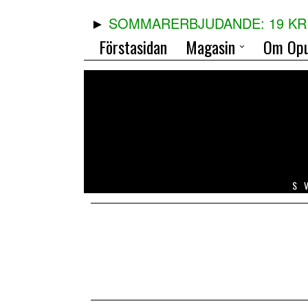
SOMMARERBJUDANDE: 19 KR 
Förstasidan
Magasin
Om Opu
S