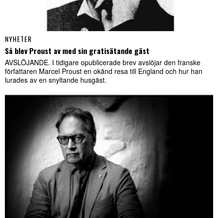
NYHETER
Så blev Proust av med sin gratisätande gäst
AVSLÖJANDE. I tidigare opublicerade brev avslöjar den franske
författaren Marcel Proust en okänd resa till England och hur han
lurades av en snyltande husgäst.