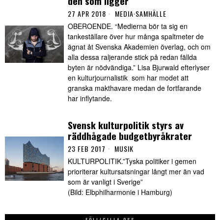
den som ligger
27 APR 2018
MEDIA
·
SAMHÄLLE
OBEROENDE. “Medierna bör ta sig en
tankeställare över hur många spaltmeter de
ägnat åt Svenska Akademien överlag, och om
alla dessa raljerande stick på redan fällda
byten är nödvändiga.” Lisa Bjurwald efterlyser
en kulturjournalistik som har modet att
granska makthavare medan de fortfarande
har inflytande.
Svensk kulturpolitik styrs av
räddhågade budgetbyråkrater
23 FEB 2017
MUSIK
KULTURPOLITIK.”Tyska politiker i gemen
prioriterar kultursatsningar långt mer än vad
som är vanligt i Sverige”
(Bild: Elbphilharmonie i Hamburg)
FÖLJ/GILLA OSS