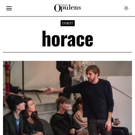
ETIKETT
horace