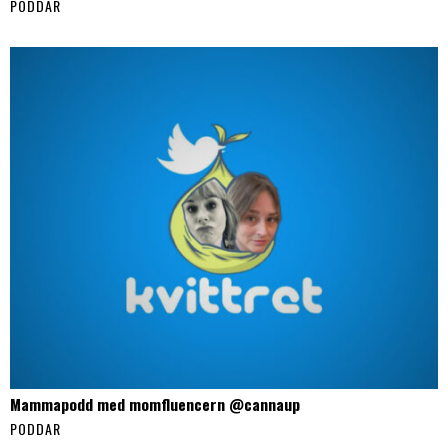
PODDAR
Mammapodd med momfluencern @cannaup
PODDAR