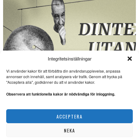
Integritetsinställningar
Vi använder kakor för att förbättra din användarupplevelse, anpassa
SE ÄVEN
annonser och innehåll, samt analysera vår trafik. Genom att trycka på
"Acceptera alla", godkänner du att vi använder kakor.
Way Out West hemma i tv-
soffan
Observera att funktionella kakor är nödvändiga för inloggning.
MUSIKFESTIVAL. Timo
Kangas har ett hett tips
angående musikfestivalen
Nypremiär för ”Dinter utan filter” ‒ Dmitri Plax
Way
ACCEPTERA
PODDAR
Mamdouh313 håller fanan
högt för klubbmusik
NEKA
KLUBBMUSIK. Mamdouh
Elmchad, även känd som