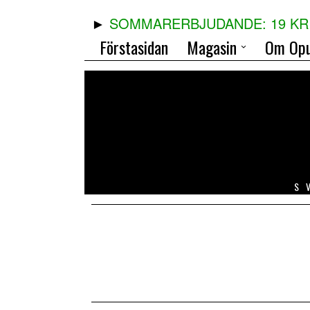
SOMMARERBJUDANDE: 19 KR 
Förstasidan
Magasin
Om Opu
S