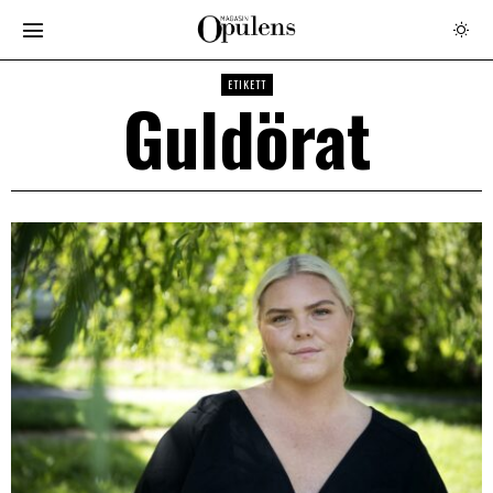
ETIKETT
Guldörat