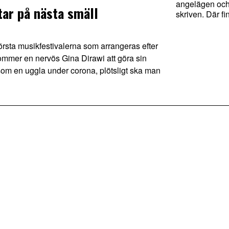
angelägen och
tar på nästa smäll
skriven. Där fi
ta musikfestivalerna som arrangeras efter
kommer en nervös Gina Dirawi att göra sin
e som en uggla under corona, plötsligt ska man