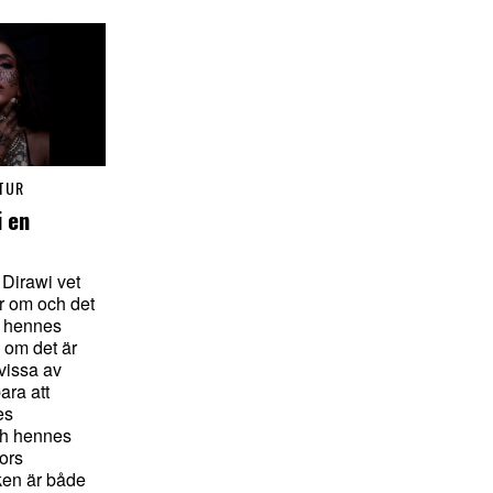
TUR
i en
Dirawi vet
r om och det
tå hennes
 om det är
 vissa av
ara att
es
ch hennes
ors
oken är både