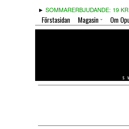
SOMMARERBJUDANDE: 19 KR 
Förstasidan
Magasin
Om Opu
S