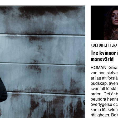
KULTUR
·
LITTERA
Tre kvinnor 
mansvärld
ROMAN. Gina 
vad hon skrive
är lätt att förs
budskap, även
svårt att förstå
orden. Det är b
beundra henn
övertygelse o
kamp för kvinn
rättigheter. B