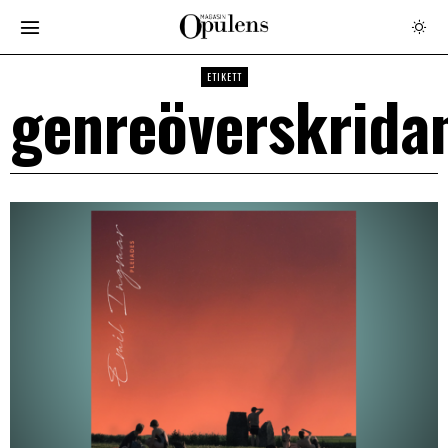
ETIKETT
genreöverskrida