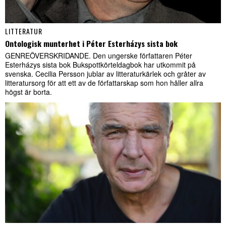
LITTERATUR
Ontologisk munterhet i Péter Esterházys sista bok
GENREÖVERSKRIDANDE. Den ungerske författaren Péter
Esterházys sista bok Bukspottkörteldagbok har utkommit på
svenska. Cecilia Persson jublar av litteraturkärlek och gråter av
litteratursorg för att ett av de författarskap som hon håller allra
högst är borta.