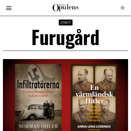
ETIKETT
Furugård