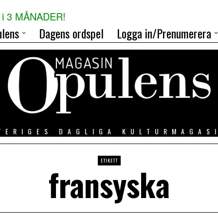
i 3 MÅNADER!
lens
Dagens ordspel
Logga in/Prenumerera
VERIGES DAGLIGA KULTURMAGAS
ETIKETT
fransyska