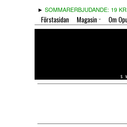
SOMMARERBJUDANDE: 19 KR 
Förstasidan
Magasin
Om Opu
S