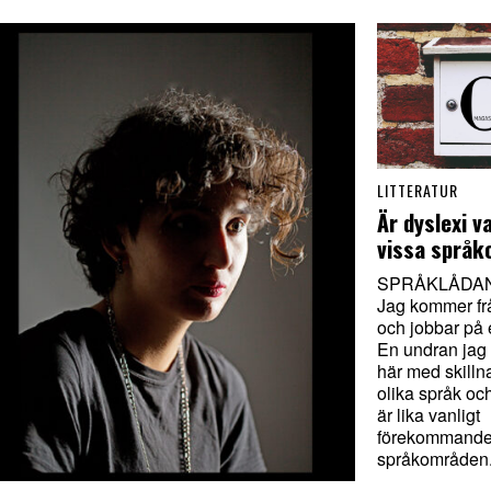
LITTERATUR
Är dyslexi va
vissa språ
SPRÅKLÅDAN.
Jag kommer fr
och jobbar på 
En undran jag 
här med skilln
olika språk oc
är lika vanligt
förekommande 
språkområden.