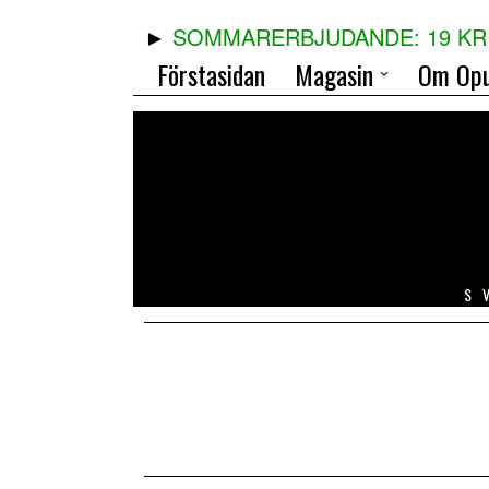
SOMMARERBJUDANDE: 19 KR 
Förstasidan
Magasin
Om Opu
S