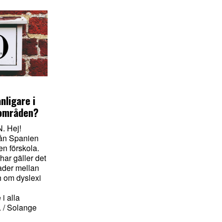
nligare i
kområden?
 Hej!
ån Spanien
en förskola.
har gäller det
ader mellan
h om dyslexi
i alla
 / Solange