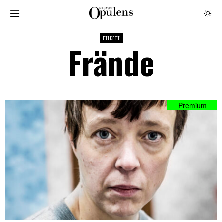
ETIKETT
Frände