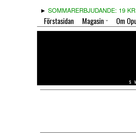
SOMMARERBJUDANDE: 19 KR 
Förstasidan
Magasin
Om Opu
S