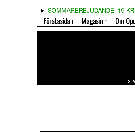
SOMMARERBJUDANDE: 19 KR 
Förstasidan
Magasin
Om Opu
S