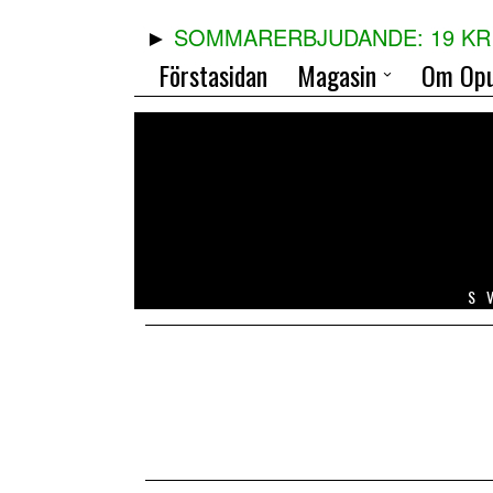
SOMMARERBJUDANDE: 19 KR 
Förstasidan
Magasin
Om Opu
S