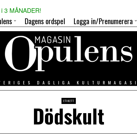
i 3 MÅNADER!
lens
Dagens ordspel
Logga in/Prenumerera
VERIGES DAGLIGA KULTURMAGAS
ETIKETT
Dödskult