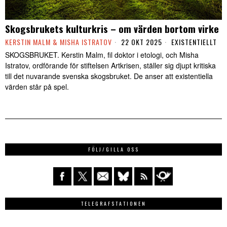
Skogsbrukets kulturkris – om värden bortom virke
KERSTIN MALM & MISHA ISTRATOV
22 OKT 2025
EXISTENTIELLT
SKOGSBRUKET. Kerstin Malm, fil doktor i etologi, och Misha
Istratov, ordförande för stiftelsen Artkrisen, ställer sig djupt kritiska
till det nuvarande svenska skogsbruket. De anser att existentiella
värden står på spel.
FÖLJ/GILLA OSS
TELEGRAFSTATIONEN