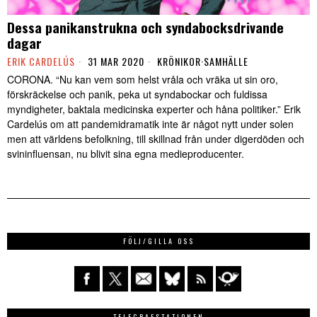
Dessa panikanstrukna och syndabocksdrivande
dagar
ERIK CARDELÚS
31 MAR 2020
KRÖNIKOR
·
SAMHÄLLE
CORONA. “Nu kan vem som helst vråla och vräka ut sin oro,
förskräckelse och panik, peka ut syndabockar och fuldissa
myndigheter, baktala medicinska experter och håna politiker.” Erik
Cardelús om att pandemidramatik inte är något nytt under solen
men att världens befolkning, till skillnad från under digerdöden och
svininfluensan, nu blivit sina egna medieproducenter.
FÖLJ/GILLA OSS
TELEGRAFSTATIONEN