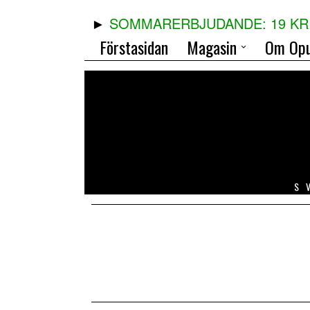
SOMMARERBJUDANDE: 19 KR 
Förstasidan
Magasin
Om Opu
S