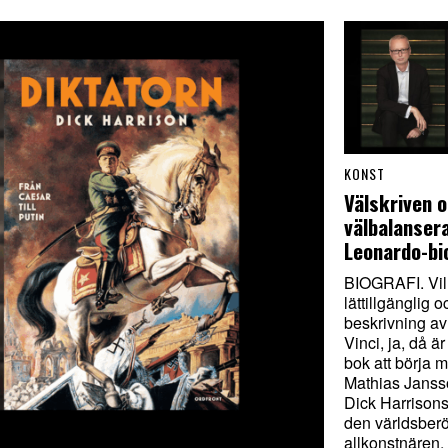
KONST
Välskriven 
välbalanser
Leonardo-bi
BIOGRAFI. Vil
lättillgänglig o
beskrivning a
Vinci, ja, då ä
bok att börja m
Mathias Janss
Dick Harrisons
den världsbe
allkonstnären.