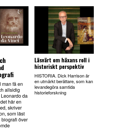
och
Läsvärt om häxans roll i
historiskt perspektiv
ad
ografi
HISTORIA. Dick Harrison är
en utmärkt berättare, som kan
l man få en
levandegöra samtida
ch allsidig
historieforskning
v Leonardo da
r det här en
ed, skriver
on, som läst
 biografi över
römde