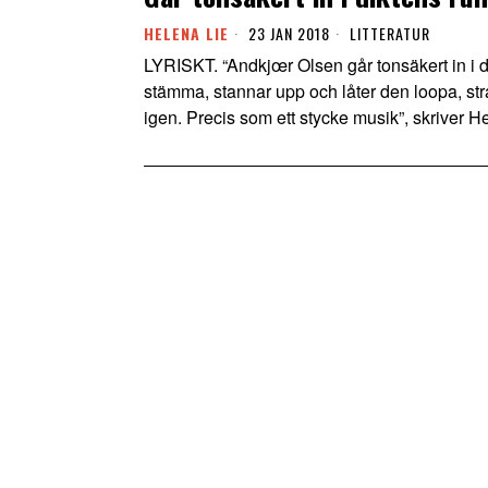
HELENA LIE
23 JAN 2018
LITTERATUR
LYRISKT. “Andkjœr Olsen går tonsäkert in i d
stämma, stannar upp och låter den loopa, stra
igen. Precis som ett stycke musik”, skriver H