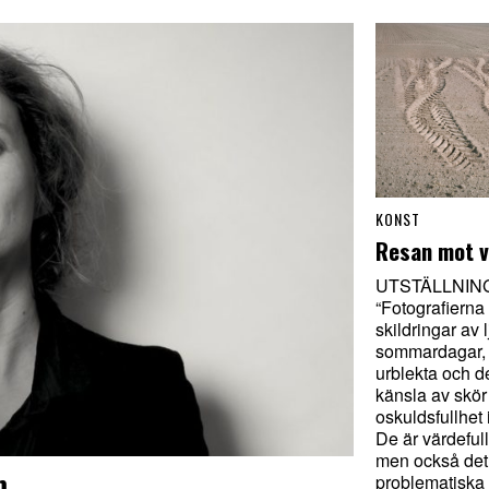
KONST
Resan mot v
UTSTÄLLNIN
“Fotografierna 
skildringar av 
sommardagar, 
urblekta och de
känsla av skör
oskuldsfullhet i
De är värdefulla
men också det
m
problematiska