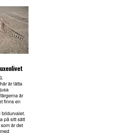
uxenlivet
G.
här är lätta
ljusa
färgerna är
t finns en
 bildurvalet.
 på sitt sätt
 som är det
 med