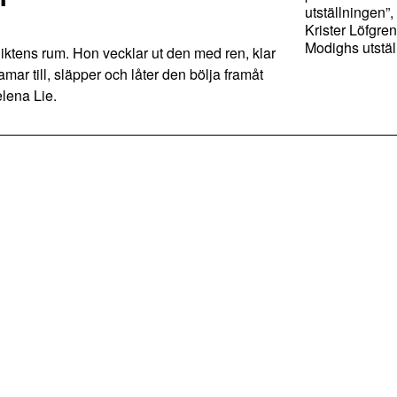
utställningen”,
Krister Löfgr
Modighs utstäl
iktens rum. Hon vecklar ut den med ren, klar
mar till, släpper och låter den bölja framåt
elena Lie.