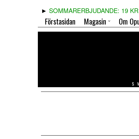
SOMMARERBJUDANDE: 19 KR 
Förstasidan
Magasin
Om Opu
S