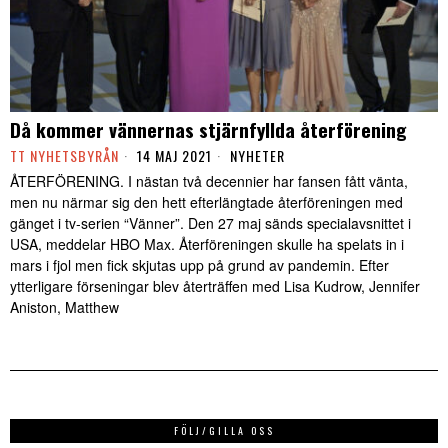
Då kommer vännernas stjärnfyllda återförening
TT NYHETSBYRÅN
14 MAJ 2021
NYHETER
ÅTERFÖRENING. I nästan två decennier har fansen fått vänta,
men nu närmar sig den hett efterlängtade återföreningen med
gänget i tv-serien “Vänner”. Den 27 maj sänds specialavsnittet i
USA, meddelar HBO Max. Återföreningen skulle ha spelats in i
mars i fjol men fick skjutas upp på grund av pandemin. Efter
ytterligare förseningar blev återträffen med Lisa Kudrow, Jennifer
Aniston, Matthew
FÖLJ/GILLA OSS