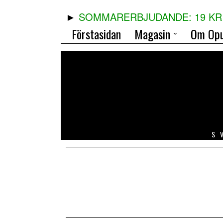
SOMMARERBJUDANDE: 19 KR 
Förstasidan
Magasin
Om Opu
S