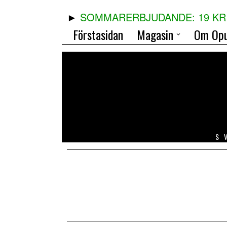
SOMMARERBJUDANDE: 19 KR 
Förstasidan
Magasin
Om Opu
S