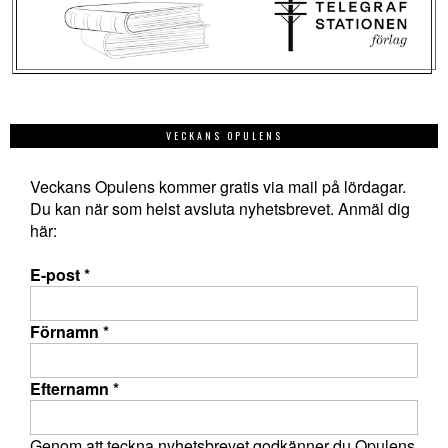
VECKANS OPULENS
Veckans Opulens kommer gratis via mail på lördagar.
Du kan när som helst avsluta nyhetsbrevet. Anmäl dig
här:
E-post
*
Förnamn
*
Efternamn
*
Genom att teckna nyhetsbrevet godkänner du Opulens