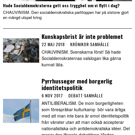
Hade Socialdemokraterna gett oss trygghet om vi flytt i dag?
CHAUVINISM. Den socialdemokratiska partitoppen har på sistone gjort
en mängd utspel kring
Kunskapsbrist är inte problemet
22 MAJ 2018
KRÖNIKOR
·
SAMHÄLLE
CHAUVINISM. Svenskarna först! Så hade
Socialdemokraternas valslogan lika gärna
kunnat låta.
Pyrrhusseger med borgerlig
identitetspolitik
6 NOV 2017
DEBATT
·
SAMHÄLLE
ANTILIBERALISM. De inom borgerligheten
som förespråkar kulturkamp bör vara ärliga
med att man inte bara är emot identitetspolitik
från vänster utan att man också accepterar
nationalistiska och antidemokratiska idéer. Det
menar den liberala debattören Vladan