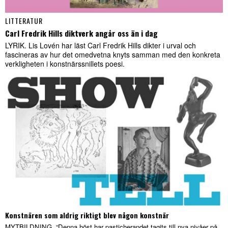
LITTERATUR
Carl Fredrik Hills diktverk angår oss än i dag
LYRIK. Lis Lovén har läst Carl Fredrik Hills dikter i urval och
fascineras av hur det omedvetna knyts samman med den konkreta
verkligheten i konstnärssnillets poesi.
Konstnären som aldrig riktigt blev någon konstnär
MYTBILDNING. “Denna höst har pasticherandet tagits till nya nivåer på