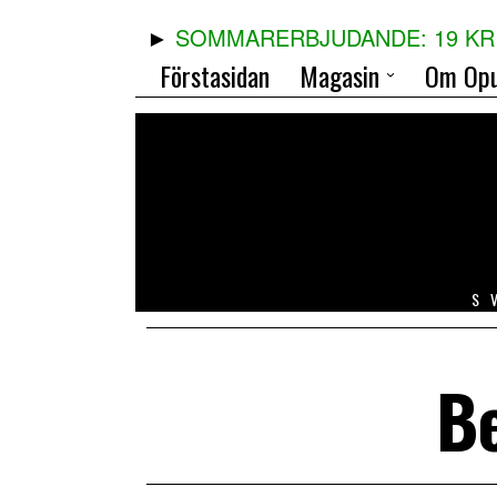
SOMMARERBJUDANDE: 19 KR 
Förstasidan
Magasin
Om Opu
S
B