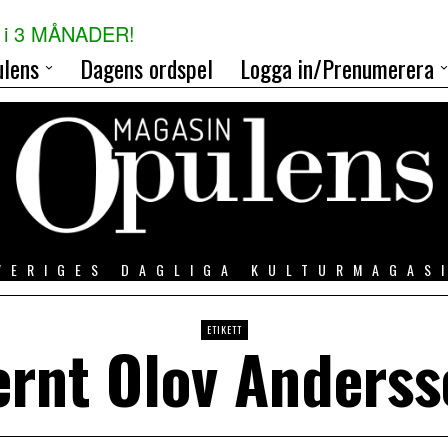
i 3 MÅNADER!
lens
Dagens ordspel
Logga in/Prenumerera
VERIGES DAGLIGA KULTURMAGAS
ETIKETT
ernt Olov Anderss