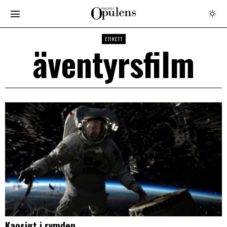
ETIKETT
äventyrsfilm
Kaosigt i rymden