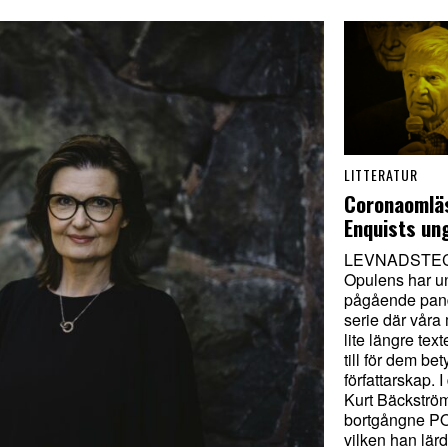
LITTERATUR
Coronaomlä
Enquists un
LEVNADSTEC
Opulens har u
pågående pand
serie där våra
lite längre tex
till för dem be
författarskap. I
Kurt Bäckströ
bortgångne PO
vilken han lär