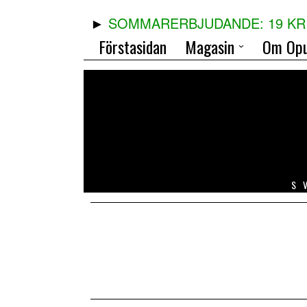
SOMMARERBJUDANDE: 19 KR 
Förstasidan
Magasin
Om Opu
S