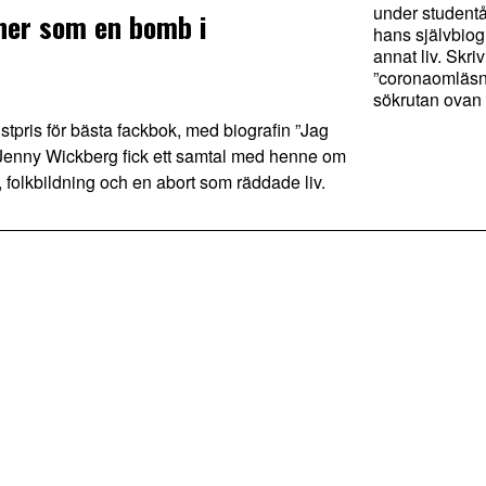
under studentå
ner som en bomb i
hans självbiogr
annat liv. Skriv
”coronaomläsni
sökrutan ovan f
pris för bästa fackbok, med biografin ”Jag
 Jenny Wickberg fick ett samtal med henne om
, folkbildning och en abort som räddade liv.