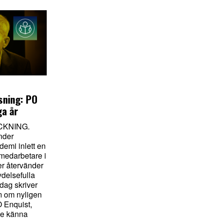
sning: PO
ga år
KNING.
nder
emi inlett en
 medarbetare i
ter återvänder
tydelsefulla
 dag skriver
m om nyligen
 Enquist,
de känna