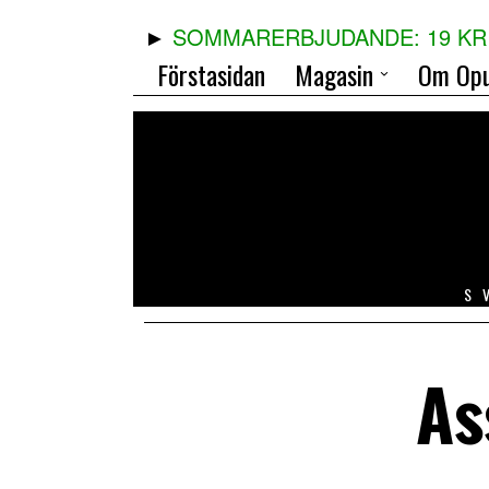
SOMMARERBJUDANDE: 19 KR 
Förstasidan
Magasin
Om Opu
S
As