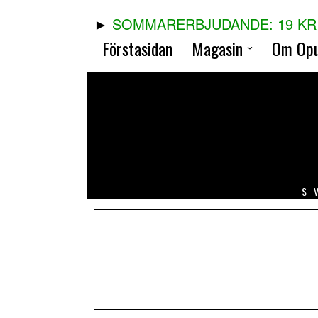
SOMMARERBJUDANDE: 19 KR 
Förstasidan
Magasin
Om Opu
S