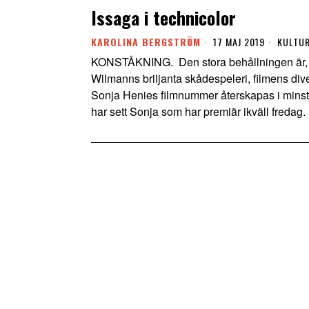
Issaga i technicolor
KAROLINA BERGSTRÖM
17 MAJ 2019
KULTU
KONSTÅKNING. Den stora behållningen är, u
Wilmanns briljanta skådespeleri, filmens di
Sonja Henies filmnummer återskapas i minsta
har sett Sonja som har premiär ikväll fredag.