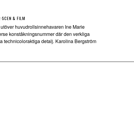
R
·
SCEN & FILM
töver huvudrollsinnehavaren Ine Marie
verse konståkningsnummer där den verkliga
 technicoloraktiga detalj. Karolina Bergström