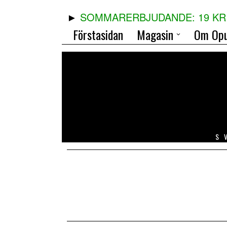
SOMMARERBJUDANDE: 19 KR 
Förstasidan
Magasin
Om Opu
S