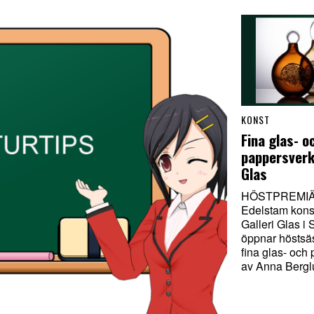
KONST
Fina glas- o
pappersverk
Glas
HÖSTPREMIÄ
Edelstam konst
Galleri Glas i
öppnar hösts
fina glas- och
av Anna Bergl