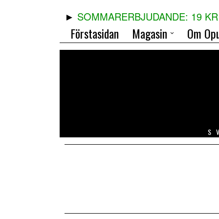
SOMMARERBJUDANDE: 19 KR 
Förstasidan
Magasin
Om Opu
S