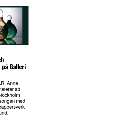
ch
 på Galleri
R. Anne
aterar att
 Stockholm
äsongen med
 pappersverk
und.