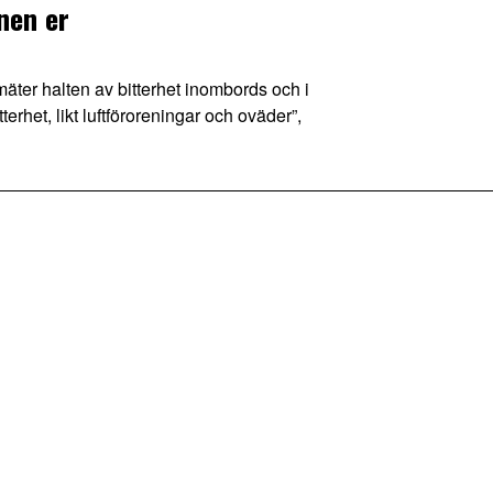
enen er
ter halten av bitterhet inombords och i
erhet, likt luftföroreningar och oväder”,