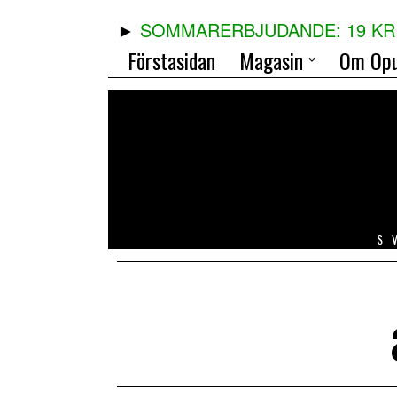
SOMMARERBJUDANDE: 19 KR 
Förstasidan
Magasin
Om Opu
S