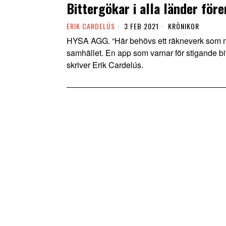
Bittergökar i alla länder för
ERIK CARDELÚS
3 FEB 2021
KRÖNIKOR
HYSA AGG. “Här behövs ett räkneverk som mä
samhället. En app som varnar för stigande bitt
skriver Erik Cardelús.